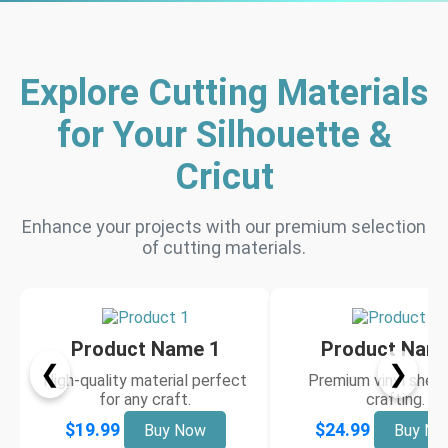
Explore Cutting Materials
for Your Silhouette &
Cricut
Enhance your projects with our premium selection
of cutting materials.
Product Name 1
Product Nam
❮
❯
High-quality material perfect
Premium vinyl sheet
for any craft.
crafting.
$19.99
$24.99
Buy Now
Buy No