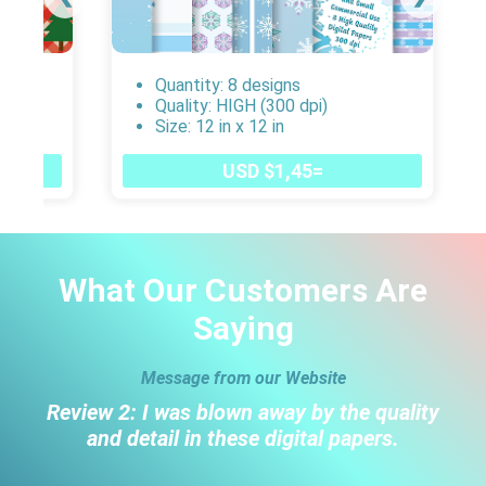
Quantity: 8 designs
Quality: HIGH (300 dpi)
Size: 12 in x 12 in
USD $1,45=
What Our Customers Are
Saying
Message from our Website
Review 2: I was blown away by the quality
and detail in these digital papers.